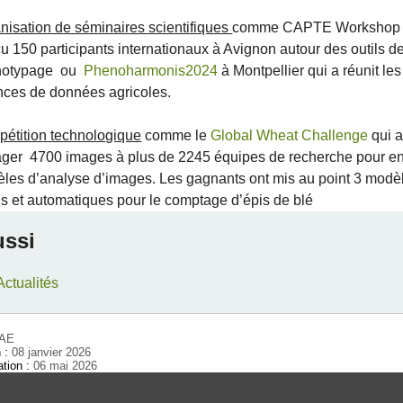
nisation de séminaires scientifiques
comme CAPTE Workshop e
çu 150 participants internationaux à Avignon autour des outils d
notypage ou
Phenoharmonis2024
à Montpellier qui a réunit le
nces de données agricoles.
étition technologique
comme le
Global Wheat Challenge
qui a
ager 4700 images à plus de 2245 équipes de recherche pour ent
les d’analyse d’images. Les gagnants ont mis au point 3 modèle
is et automatiques pour le comptage d’épis de blé
ussi
ctualités
RAE
n :
08 janvier 2026
ation :
06 mai 2026