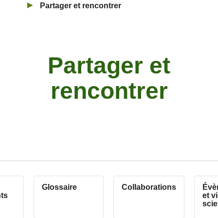
Partager et rencontrer
Partager et
rencontrer
Glossaire
Collaborations
Évè
nts
et v
scie