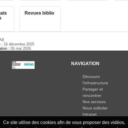
tats
Revues biblio
s
RAE
n :
16 décembre 2025
ation :
05 mai 2026
NAVIGATION
Découvrir
l'infrastructure
Partager et
rencontrer
Nos services
Nous solliciter
Intranet
Ce site utilise des cookies afin de vous proposer des vidéos,